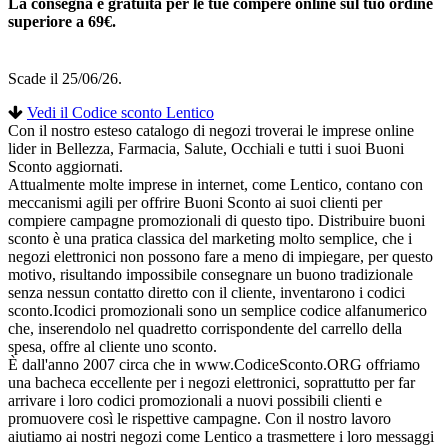
La consegna è gratuita per le tue compere online sul tuo ordine
superiore a 69€.
Scade il 25/06/26.
Vedi il Codice sconto Lentico
Con il nostro esteso catalogo di negozi troverai le imprese online
lider in Bellezza, Farmacia, Salute, Occhiali e tutti i suoi Buoni
Sconto aggiornati.
Attualmente molte imprese in internet, come Lentico, contano con
meccanismi agili per offrire Buoni Sconto ai suoi clienti per
compiere campagne promozionali di questo tipo. Distribuire buoni
sconto è una pratica classica del marketing molto semplice, che i
negozi elettronici non possono fare a meno di impiegare, per questo
motivo, risultando impossibile consegnare un buono tradizionale
senza nessun contatto diretto con il cliente, inventarono i codici
sconto.Icodici promozionali sono un semplice codice alfanumerico
che, inserendolo nel quadretto corrispondente del carrello della
spesa, offre al cliente uno sconto.
È dall'anno 2007 circa che in www.CodiceSconto.ORG offriamo
una bacheca eccellente per i negozi elettronici, soprattutto per far
arrivare i loro codici promozionali a nuovi possibili clienti e
promuovere così le rispettive campagne. Con il nostro lavoro
aiutiamo ai nostri negozi come Lentico a trasmettere i loro messaggi