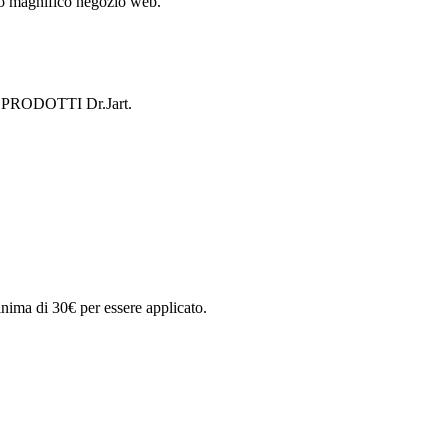
to magnifico negozio web.
 di PRODOTTI Dr.Jart.
nima di 30€ per essere applicato.