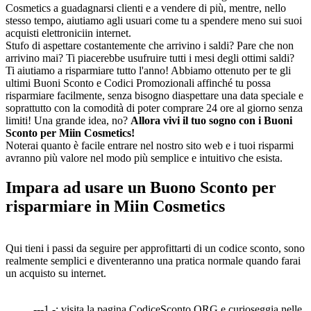
Cosmetics a guadagnarsi clienti e a vendere di più, mentre, nello
stesso tempo, aiutiamo agli usuari come tu a spendere meno sui suoi
acquisti elettroniciin internet.
Stufo di aspettare costantemente che arrivino i saldi? Pare che non
arrivino mai? Ti piacerebbe usufruire tutti i mesi degli ottimi saldi?
Ti aiutiamo a risparmiare tutto l'anno! Abbiamo ottenuto per te gli
ultimi Buoni Sconto e Codici Promozionali affinché tu possa
risparmiare facilmente, senza bisogno diaspettare una data speciale e
soprattutto con la comodità di poter comprare 24 ore al giorno senza
limiti! Una grande idea, no?
Allora vivi il tuo sogno con i Buoni
Sconto per Miin Cosmetics!
Noterai quanto è facile entrare nel nostro sito web e i tuoi risparmi
avranno più valore nel modo più semplice e intuitivo che esista.
Impara ad usare un Buono Sconto per
risparmiare in Miin Cosmetics
Qui tieni i passi da seguire per approfittarti di un codice sconto, sono
realmente semplici e diventeranno una pratica normale quando farai
un acquisto su internet.
---1 -: visita la pagina CodiceSconto.ORG e curioseggia nelle