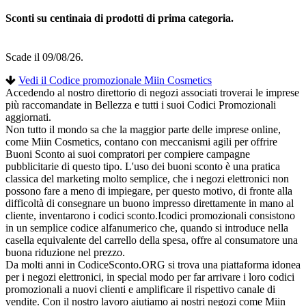
Sconti su centinaia di prodotti di prima categoria.
Scade il 09/08/26.
Vedi il Codice promozionale Miin Cosmetics
Accedendo al nostro direttorio di negozi associati troverai le imprese
più raccomandate in Bellezza e tutti i suoi Codici Promozionali
aggiornati.
Non tutto il mondo sa che la maggior parte delle imprese online,
come Miin Cosmetics, contano con meccanismi agili per offrire
Buoni Sconto ai suoi compratori per compiere campagne
pubblicitarie di questo tipo. L'uso dei buoni sconto è una pratica
classica del marketing molto semplice, che i negozi elettronici non
possono fare a meno di impiegare, per questo motivo, di fronte alla
difficoltà di consegnare un buono impresso direttamente in mano al
cliente, inventarono i codici sconto.Icodici promozionali consistono
in un semplice codice alfanumerico che, quando si introduce nella
casella equivalente del carrello della spesa, offre al consumatore una
buona riduzione nel prezzo.
Da molti anni in CodiceSconto.ORG si trova una piattaforma idonea
per i negozi elettronici, in special modo per far arrivare i loro codici
promozionali a nuovi clienti e amplificare il rispettivo canale di
vendite. Con il nostro lavoro aiutiamo ai nostri negozi come Miin