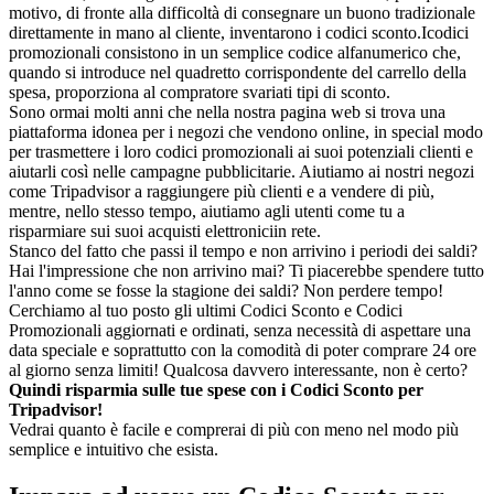
motivo, di fronte alla difficoltà di consegnare un buono tradizionale
direttamente in mano al cliente, inventarono i codici sconto.Icodici
promozionali consistono in un semplice codice alfanumerico che,
quando si introduce nel quadretto corrispondente del carrello della
spesa, proporziona al compratore svariati tipi di sconto.
Sono ormai molti anni che nella nostra pagina web si trova una
piattaforma idonea per i negozi che vendono online, in special modo
per trasmettere i loro codici promozionali ai suoi potenziali clienti e
aiutarli così nelle campagne pubblicitarie. Aiutiamo ai nostri negozi
come Tripadvisor a raggiungere più clienti e a vendere di più,
mentre, nello stesso tempo, aiutiamo agli utenti come tu a
risparmiare sui suoi acquisti elettroniciin rete.
Stanco del fatto che passi il tempo e non arrivino i periodi dei saldi?
Hai l'impressione che non arrivino mai? Ti piacerebbe spendere tutto
l'anno come se fosse la stagione dei saldi? Non perdere tempo!
Cerchiamo al tuo posto gli ultimi Codici Sconto e Codici
Promozionali aggiornati e ordinati, senza necessità di aspettare una
data speciale e soprattutto con la comodità di poter comprare 24 ore
al giorno senza limiti! Qualcosa davvero interessante, non è certo?
Quindi risparmia sulle tue spese con i Codici Sconto per
Tripadvisor!
Vedrai quanto è facile e comprerai di più con meno nel modo più
semplice e intuitivo che esista.