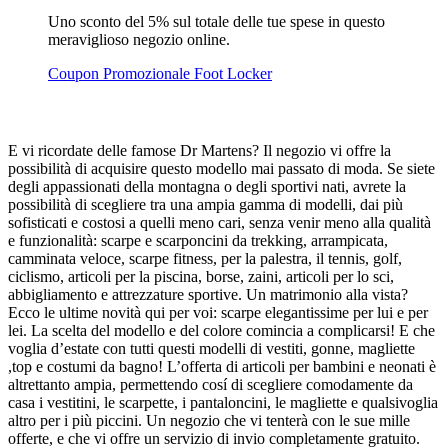
Uno sconto del 5% sul totale delle tue spese in questo
meraviglioso negozio online.
Coupon Promozionale Foot Locker
E vi ricordate delle famose Dr Martens? Il negozio vi offre la
possibilità di acquisire questo modello mai passato di moda. Se siete
degli appassionati della montagna o degli sportivi nati, avrete la
possibilità di scegliere tra una ampia gamma di modelli, dai più
sofisticati e costosi a quelli meno cari, senza venir meno alla qualità
e funzionalità: scarpe e scarponcini da trekking, arrampicata,
camminata veloce, scarpe fitness, per la palestra, il tennis, golf,
ciclismo, articoli per la piscina, borse, zaini, articoli per lo sci,
abbigliamento e attrezzature sportive. Un matrimonio alla vista?
Ecco le ultime novità qui per voi: scarpe elegantissime per lui e per
lei. La scelta del modello e del colore comincia a complicarsi! E che
voglia d’estate con tutti questi modelli di vestiti, gonne, magliette
,top e costumi da bagno! L’offerta di articoli per bambini e neonati è
altrettanto ampia, permettendo cosí di scegliere comodamente da
casa i vestitini, le scarpette, i pantaloncini, le magliette e qualsivoglia
altro per i più piccini. Un negozio che vi tenterà con le sue mille
offerte, e che vi offre un servizio di invio completamente gratuito.