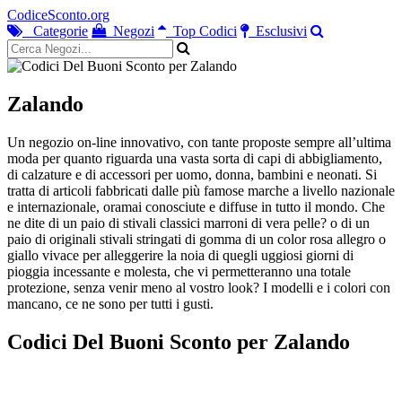
CodiceSconto.org
Categorie
Negozi
Top Codici
Esclusivi
Zalando
Un negozio on-line innovativo, con tante proposte sempre all’ultima
moda per quanto riguarda una vasta sorta di capi di abbigliamento,
di calzature e di accessori per uomo, donna, bambini e neonati. Si
tratta di articoli fabbricati dalle più famose marche a livello nazionale
e internazionale, oramai conosciute e diffuse in tutto il mondo. Che
ne dite di un paio di stivali classici marroni di vera pelle? o di un
paio di originali stivali stringati di gomma di un color rosa allegro o
giallo vivace per alleggerire la noia di quegli uggiosi giorni di
pioggia incessante e molesta, che vi permetteranno una totale
protezione, senza venir meno al vostro look? I modelli e i colori con
mancano, ce ne sono per tutti i gusti.
Codici Del Buoni Sconto per Zalando