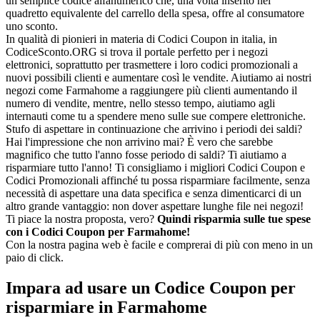
un semplice codice alfanumerico che, una volta inserito nel
quadretto equivalente del carrello della spesa, offre al consumatore
uno sconto.
In qualità di pionieri in materia di Codici Coupon in italia, in
CodiceSconto.ORG si trova il portale perfetto per i negozi
elettronici, soprattutto per trasmettere i loro codici promozionali a
nuovi possibili clienti e aumentare così le vendite. Aiutiamo ai nostri
negozi come Farmahome a raggiungere più clienti aumentando il
numero di vendite, mentre, nello stesso tempo, aiutiamo agli
internauti come tu a spendere meno sulle sue compere elettroniche.
Stufo di aspettare in continuazione che arrivino i periodi dei saldi?
Hai l'impressione che non arrivino mai? È vero che sarebbe
magnifico che tutto l'anno fosse periodo di saldi? Ti aiutiamo a
risparmiare tutto l'anno! Ti consigliamo i migliori Codici Coupon e
Codici Promozionali affinché tu possa risparmiare facilmente, senza
necessità di aspettare una data specifica e senza dimenticarci di un
altro grande vantaggio: non dover aspettare lunghe file nei negozi!
Ti piace la nostra proposta, vero?
Quindi risparmia sulle tue spese
con i Codici Coupon per Farmahome!
Con la nostra pagina web è facile e comprerai di più con meno in un
paio di click.
Impara ad usare un Codice Coupon per
risparmiare in Farmahome