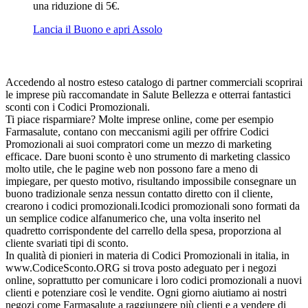
una riduzione di 5€.
Lancia il Buono e apri Assolo
Accedendo al nostro esteso catalogo di partner commerciali scoprirai
le imprese più raccomandate in Salute Bellezza e otterrai fantastici
sconti con i Codici Promozionali.
Ti piace risparmiare? Molte imprese online, come per esempio
Farmasalute, contano con meccanismi agili per offrire Codici
Promozionali ai suoi compratori come un mezzo di marketing
efficace. Dare buoni sconto è uno strumento di marketing classico
molto utile, che le pagine web non possono fare a meno di
impiegare, per questo motivo, risultando impossibile consegnare un
buono tradizionale senza nessun contatto diretto con il cliente,
crearono i codici promozionali.Icodici promozionali sono formati da
un semplice codice alfanumerico che, una volta inserito nel
quadretto corrispondente del carrello della spesa, proporziona al
cliente svariati tipi di sconto.
In qualità di pionieri in materia di Codici Promozionali in italia, in
www.CodiceSconto.ORG si trova posto adeguato per i negozi
online, soprattutto per comunicare i loro codici promozionali a nuovi
clienti e potenziare così le vendite. Ogni giorno aiutiamo ai nostri
negozi come Farmasalute a raggiungere più clienti e a vendere di