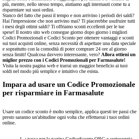
più, mentre, nello stesso tempo, aiutiamo agli internauti come tu a
risparmiare sui suoi ordini.
Stanco del fatto che passi il tempo e non arrivino i periodi dei saldi?
Hai l'impressione che non arrivino mai? Ti piacerebbe usufruire tutti
i mesi degli ottimi saldi? Ti offriamo sconti eccellenti per le tue
spese! Il nostro sito web consegue giorno dopo giorno i migliori
Codici Promozionali e Codici Sconto per ottenere vantaggi e sconti
sui tuoi acquisti online, senza necessità di aspettare una data speciale
e soprattutto con la comodità di poter comprare 24 ore al giorno
senza limiti! Qualcosa davvero interessante, vero?
Allora ottieni un
miglior prezzo con i Codici Promozionali per Farmasalute!
Visita la nostra pagina web e trarrai un maggior beneficio ai tuoi
soldi nel modo più semplice e intuitivo che esista.
Impara ad usare un Codice Promozionale
per risparmiare in Farmasalute
Usare un codice sconto è molto semplice, applica questi tre passi che
presto saranno un'abitudine ogni volta che effettuerai i tuoi ordini
online.
---1 -: passa per la pagina CodiceSconto.ORG e curioseggia