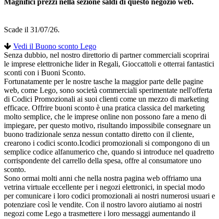
Magnifici prezzi nella sezione saldi di questo negozio web.
Scade il 31/07/26.
Vedi il Buono sconto Lego
Senza dubbio, nel nostro direttorio di partner commerciali scoprirai
le imprese elettroniche lider in Regali, Gioccattoli e otterrai fantastici
sconti con i Buoni Sconto.
Fortunatamente per le nostre tasche la maggior parte delle pagine
web, come Lego, sono società commerciali sperimentate nell'offerta
di Codici Promozionali ai suoi clienti come un mezzo di marketing
efficace. Offrire buoni sconto è una pratica classica del marketing
molto semplice, che le imprese online non possono fare a meno di
impiegare, per questo motivo, risultando impossibile consegnare un
buono tradizionale senza nessun contatto diretto con il cliente,
crearono i codici sconto.Icodici promozionali si compongono di un
semplice codice alfanumerico che, quando si introduce nel quadretto
corrispondente del carrello della spesa, offre al consumatore uno
sconto.
Sono ormai molti anni che nella nostra pagina web offriamo una
vetrina virtuale eccellente per i negozi elettronici, in special modo
per comunicare i loro codici promozionali ai nostri numerosi usuari e
potenziare così le vendite. Con il nostro lavoro aiutiamo ai nostri
negozi come Lego a trasmettere i loro messaggi aumentando il