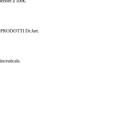
periore a 100€.
 di PRODOTTI Dr.Jart.
nceuticals.