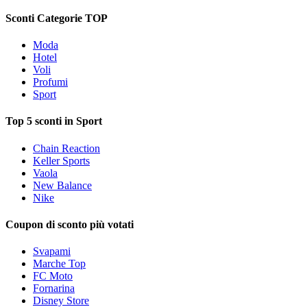
Sconti Categorie TOP
Moda
Hotel
Voli
Profumi
Sport
Top 5 sconti in Sport
Chain Reaction
Keller Sports
Vaola
New Balance
Nike
Coupon di sconto più votati
Svapami
Marche Top
FC Moto
Fornarina
Disney Store