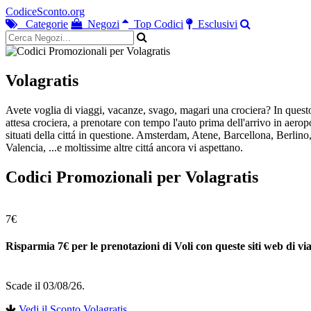
CodiceSconto.org
Categorie
Negozi
Top Codici
Esclusivi
Volagratis
Avete voglia di viaggi, vacanze, svago, magari una crociera? In questo p
attesa crociera, a prenotare con tempo l'auto prima dell'arrivo in aeropor
situati della cittá in questione. Amsterdam, Atene, Barcellona, Berli
Valencia, ...e moltissime altre cittá ancora vi aspettano.
Codici Promozionali per Volagratis
7€
Risparmia 7€ per le prenotazioni di Voli con queste siti web di via
Scade il 03/08/26.
Vedi il Sconto Volagratis