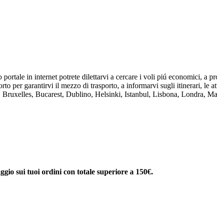
ortale in internet potrete dilettarvi a cercare i voli piú economici, a p
to per garantirvi il mezzo di trasporto, a informarvi sugli itinerari, le att
no, Bruxelles, Bucarest, Dublino, Helsinki, Istanbul, Lisbona, Londra,
ggio sui tuoi ordini con totale superiore a 150€.