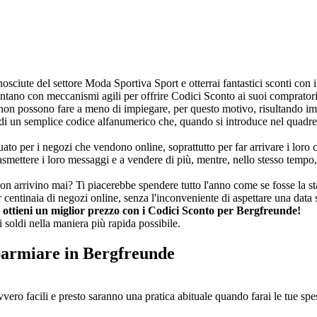
osciute del settore Moda Sportiva Sport e otterrai fantastici sconti con
ontano con meccanismi agili per offrire Codici Sconto ai suoi comprato
ci non possono fare a meno di impiegare, per questo motivo, risultando 
 un semplice codice alfanumerico che, quando si introduce nel quadretto e
 per i negozi che vendono online, soprattutto per far arrivare i loro co
mettere i loro messaggi e a vendere di più, mentre, nello stesso tempo,
non arrivino mai? Ti piacerebbe spendere tutto l'anno come se fosse la s
centinaia di negozi online, senza l'inconveniente di aspettare una data 
 ottieni un miglior prezzo con i Codici Sconto per Bergfreunde!
 soldi nella maniera più rapida possibile.
parmiare in Bergfreunde
vero facili e presto saranno una pratica abituale quando farai le tue spe