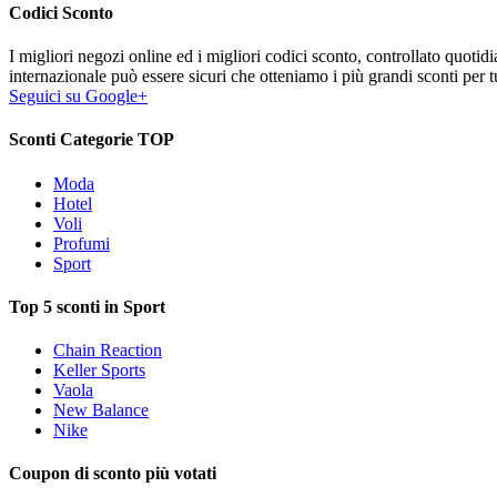
Codici Sconto
I migliori negozi online ed i migliori codici sconto, controllato quoti
internazionale può essere sicuri che otteniamo i più grandi sconti per tu
Seguici su Google+
Sconti Categorie TOP
Moda
Hotel
Voli
Profumi
Sport
Top 5 sconti in Sport
Chain Reaction
Keller Sports
Vaola
New Balance
Nike
Coupon di sconto più votati