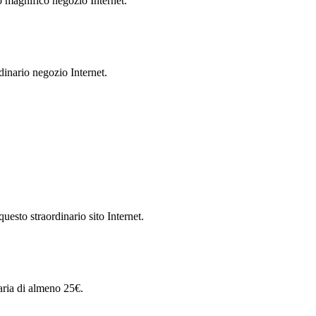
agnifico negozio Internet.
dinario negozio Internet.
uesto straordinario sito Internet.
aria di almeno 25€.