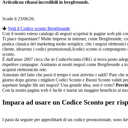
Articolicon ribassi incredibili in bergfreunde.
Scade il 23/06/26.
Vedi il Codice sconto Bergfreunde
Con il nostro esteso catalogo di negozi scoprirai le pagine web più con
Ti piace risparmiare? Molte imprese in internet, come Bergfreunde, c
pratica classica del marketing molto semplice, che i negozi elettroni
cliente, idearono i codici promozionali.Icodici sconto si compongono di
sconto.
È dall'anno 2007 circa che in CodiceSconto.ORG si trova posto adeguato
rispettive campagne. Aiutiamo ai nostri negozi come Bergfreunde a tras
acquisti elettroniciin rete.
Annoiato del fatto che passi il tempo e non arrivino i saldi? Pare che 
giorno dopo giorno i migliori Codici Sconto e Buoni Sconto validi per 
aspettare lunghe file nei negozi! Una grande idea, non è certo?
Perciò
Con la nostra pagina web è facile e trarrai un maggior beneficio ai tuoi
Impara ad usare un Codice Sconto per ris
I passi da seguire per approfittarti di un codice promozionale, sono dav