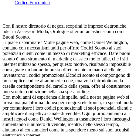
Codice Fracomina
Con il nostro direttorio di negozi scoprirai le imprese elettroniche
lider in Accessori Moda, Orologi e otterrai fantastici sconti con i
Buoni Sconto.
Ti piace risparmiare? Molte pagine web, come Daniel Wellington,
contano con meccanismi agili per offrire Codici Sconto ai suoi
potenziali clienti come un mezzo di marketing efficace. Dare buoni
sconto è uno strumento di marketing classico molto utile, che i siti
internet utilizzano spesso, per questo motivo, risultando impossibile
consegnare un buono impresso direttamente in mano al cliente,
inventarono i codici promozionali.Icodici sconto si compongono di
un semplice codice alfanumerico che, una volta introdotto nella
casella corrispondente del carrello della spesa, offre al consumatore
uno sconto o riduzione nella sua spesa online.
Con molti anni di esperienza alle spalle, nella nostra pagina web si
trova una piattaforma idonea per i negozi elettronici, in special modo
per comunicare i loro codici promozionali ai suoi potenziali clienti e
amplificare il rispettivo canale di vendite. Ogni giorno aiutiamo ai
nostri negozi come Daniel Wellington a trasmettere i loro messaggi
aumentando il numero di vendite, mentre, nello stesso tempo,
aiutiamo ai consumatori come tu a spendere meno sui suoi acquisti
elettroniciin internet.