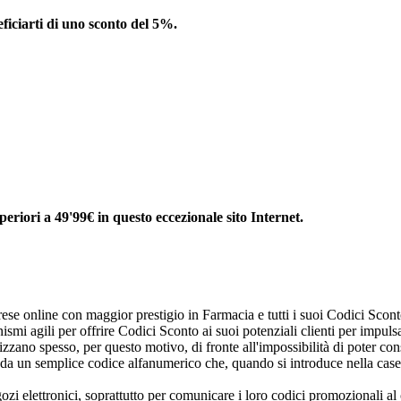
eficiarti di uno sconto del 5%.
periori a 49'99€ in questo eccezionale sito Internet.
prese online con maggior prestigio in Farmacia e tutti i suoi Codici Scont
 agili per offrire Codici Sconto ai suoi potenziali clienti per impulsa
tilizzano spesso, per questo motivo, di fronte all'impossibilità di poter 
 da un semplice codice alfanumerico che, quando si introduce nella casel
 elettronici, soprattutto per comunicare i loro codici promozionali al 