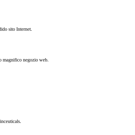
ido sito Internet.
to magnifico negozio web.
nceuticals.