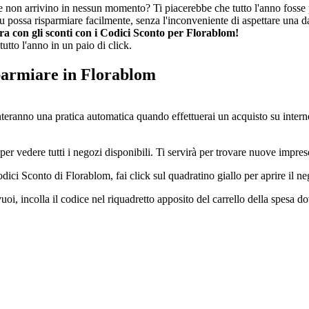
che non arrivino in nessun momento? Ti piacerebbe che tutto l'anno fosse
 possa risparmiare facilmente, senza l'inconveniente di aspettare una da
a con gli sconti con i Codici Sconto per Florablom!
tutto l'anno in un paio di click.
parmiare in Florablom
nteranno una pratica automatica quando effettuerai un acquisto su intern
er vedere tutti i negozi disponibili. Ti servirà per trovare nuove impres
ici Sconto di Florablom, fai click sul quadratino giallo per aprire il ne
vuoi, incolla il codice nel riquadretto apposito del carrello della spesa 