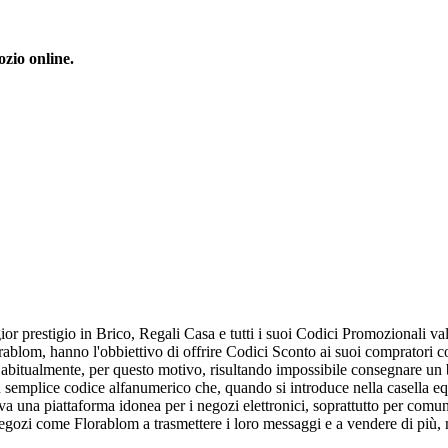
ozio online.
ior prestigio in Brico, Regali Casa e tutti i suoi Codici Promozionali val
ablom, hanno l'obbiettivo di offrire Codici Sconto ai suoi compratori 
o abitualmente, per questo motivo, risultando impossibile consegnare un 
mplice codice alfanumerico che, quando si introduce nella casella equival
va una piattaforma idonea per i negozi elettronici, soprattutto per comun
negozi come Florablom a trasmettere i loro messaggi e a vendere di più, 