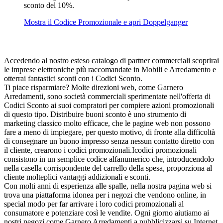
sconto del 10%.
Mostra il Codice Promozionale e apri Doppelganger
Accedendo al nostro esteso catalogo di partner commerciali scoprirai
le imprese elettroniche più raccomandate in Mobili e Arredamento e
otterrai fantastici sconti con i Codici Sconto.
Ti piace risparmiare? Molte direzioni web, come Garnero
Arredamenti, sono società commerciali sperimentate nell'offerta di
Codici Sconto ai suoi compratori per compiere azioni promozionali
di questo tipo. Distribuire buoni sconto è uno strumento di
marketing classico molto efficace, che le pagine web non possono
fare a meno di impiegare, per questo motivo, di fronte alla difficoltà
di consegnare un buono impresso senza nessun contatto diretto con
il cliente, crearono i codici promozionali.Icodici promozionali
consistono in un semplice codice alfanumerico che, introducendolo
nella casella corrispondente del carrello della spesa, proporziona al
cliente molteplici vantaggi addizionali e sconti.
Con molti anni di esperienza alle spalle, nella nostra pagina web si
trova una piattaforma idonea per i negozi che vendono online, in
special modo per far arrivare i loro codici promozionali al
consumatore e potenziare così le vendite. Ogni giorno aiutiamo ai
nostri negozi come Garnero Arredamenti a pubblicizzarsi su Internet