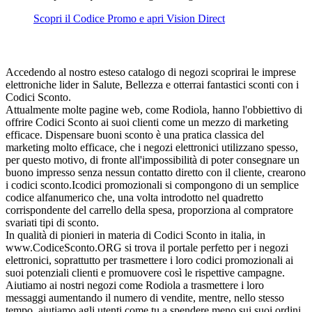
Scopri il Codice Promo e apri Vision Direct
Accedendo al nostro esteso catalogo di negozi scoprirai le imprese
elettroniche lider in Salute, Bellezza e otterrai fantastici sconti con i
Codici Sconto.
Attualmente molte pagine web, come Rodiola, hanno l'obbiettivo di
offrire Codici Sconto ai suoi clienti come un mezzo di marketing
efficace. Dispensare buoni sconto è una pratica classica del
marketing molto efficace, che i negozi elettronici utilizzano spesso,
per questo motivo, di fronte all'impossibilità di poter consegnare un
buono impresso senza nessun contatto diretto con il cliente, crearono
i codici sconto.Icodici promozionali si compongono di un semplice
codice alfanumerico che, una volta introdotto nel quadretto
corrispondente del carrello della spesa, proporziona al compratore
svariati tipi di sconto.
In qualità di pionieri in materia di Codici Sconto in italia, in
www.CodiceSconto.ORG si trova il portale perfetto per i negozi
elettronici, soprattutto per trasmettere i loro codici promozionali ai
suoi potenziali clienti e promuovere così le rispettive campagne.
Aiutiamo ai nostri negozi come Rodiola a trasmettere i loro
messaggi aumentando il numero di vendite, mentre, nello stesso
tempo, aiutiamo agli utenti come tu a spendere meno sui suoi ordini.