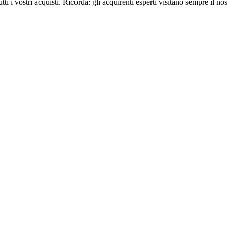
tti i vostri acquisti. Ricorda: gli acquirenti esperti visitano sempre il no