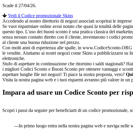
Scade il 27/04/26.
Vedi il Codice promozionale Skins
Accedendo al nostro direttorio di negozi associati scoprirai le imprese
Se vuoi risparmiare online avrai notato che quasi la totalità delle pag
questo tipo. L'uso dei buoni sconto è una pratica classica del marketi
senza nessun contatto diretto con il cliente, inventarono i codici prom
al cliente una buona riduzione nel prezzo.
Con molti anni di esperienza alle spalle, in www.CodiceSconto.ORG si t
le vendite. Aiutiamo ai nostri negozi come Skins a pubblicizzarsi su 
elettroniche.
Stufo di aspettare in continuazione che ritornino i saldi stagionali? 
i migliori Codici Sconto e Buoni Sconto per ottenere vantaggi e sconti 
aspettare lunghe file nei negozi! Ti piace la nostra proposta, vero?
Qui
Visita la nostra pagina web e i tuoi risparmi avranno più valore in un p
Impara ad usare un Codice Sconto per ris
Scopri i passi da seguire per beneficiarti di un codice promozionale, s
---In primo luogo entra nella nostra pagina web e naviga nelle se