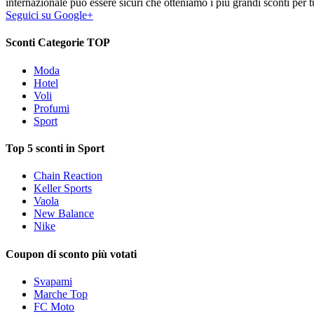
internazionale può essere sicuri che otteniamo i più grandi sconti per tu
Seguici su Google+
Sconti Categorie TOP
Moda
Hotel
Voli
Profumi
Sport
Top 5 sconti in Sport
Chain Reaction
Keller Sports
Vaola
New Balance
Nike
Coupon di sconto più votati
Svapami
Marche Top
FC Moto