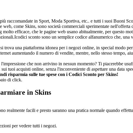
 più raccomandate in Sport, Moda Sportiva, etc.. e tutti i suoi Buoni Sco
ine web, come Skins, sono società commerciali sperimentate nell'offerta 
ng molto efficace, che le pagine web usano abitualmente, per questo mot
ozionali.Icodici sconto sono un semplice codice alfanumerico che, una vol
rova una piattaforma idonea per i negozi online, in special modo per fa
Internet aumentando il numero di vendite, mentre, nello stesso tempo, a
Hai l'impressione che non arrivino in nessun momento? Ti piacerebbe usufr
sui tuoi acquisti online, senza l'inconveniente di aspettare una data sp
ndi risparmia sulle tue spese con i Codici Sconto per Skins!
aio di click.
parmiare in Skins
ono realmente facili e presto saranno una pratica normale quando effettu
zioni per vedere tutti i negozi.