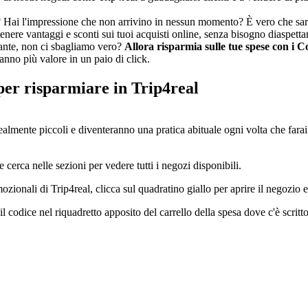
di? Hai l'impressione che non arrivino in nessun momento? È vero che sar
nere vantaggi e sconti sui tuoi acquisti online, senza bisogno diaspetta
sante, non ci sbagliamo vero?
Allora risparmia sulle tue spese con i 
ranno più valore in un paio di click.
er risparmiare in Trip4real
realmente piccoli e diventeranno una pratica abituale ogni volta che farai
rca nelle sezioni per vedere tutti i negozi disponibili.
zionali di Trip4real, clicca sul quadratino giallo per aprire il negozio e
ci il codice nel riquadretto apposito del carrello della spesa dove c'è sc