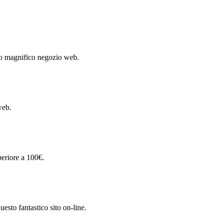
to magnifico negozio web.
web.
periore a 100€.
uesto fantastico sito on-line.