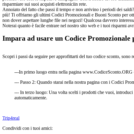
risparmiare sui suoi acquisti elettroniciin rete.
Annoiato del fatto che passi il tempo e non arrivino i periodi dei sal
più! Ti offriamo gli ultimi Codici Promozionali e Buoni Sconto per otte
non dover aspettare lunghe file nei negozi! Qualcosa davvero interes
Noterai quanto è facile entrare nel nostro sito web e i tuoi risparmi av
Impara ad usare un Codice Promozionale p
Scopri i passi da seguire per approfittarti del tuo codice sconto, sono 
---In primo luogo entra nella pagina www.CodiceSconto.ORG e ce
--- Passo 2: Quando starai nella nostra pagina con i Codici Promo
--- In terzo luogo: Una volta scelti i prodotti che vuoi, introdu
automaticamente.
Trip4real
Condividi con i tuoi amici: