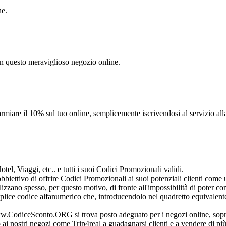
ne.
 in questo meraviglioso negozio online.
parmiare il 10% sul tuo ordine, semplicemente iscrivendosi al servizio al
tel, Viaggi, etc.. e tutti i suoi Codici Promozionali validi.
iettivo di offrire Codici Promozionali ai suoi potenziali clienti come
ilizzano spesso, per questo motivo, di fronte all'impossibilità di poter 
lice codice alfanumerico che, introducendolo nel quadretto equivalente 
 www.CodiceSconto.ORG si trova posto adeguato per i negozi online, sopra
ai nostri negozi come Trip4real a guadagnarsi clienti e a vendere di pi