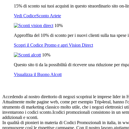
15% di sconto sui tuoi acquisti in questo straordinario sito on-li
Vedi CodiceSconto Ariete
10%
Approffita del 10% di sconto per i nuovi clienti sulla tua spese
Scopri il Codice Promo e apri Vision Direct
10%
Questo sito ti da la possibilità di ricevere una riduzione per ris
Visualizza il Buono Alcott
Accedendo al nostro direttorio di negozi scoprirai le imprese lider in Ho
Attualmente molte pagine web, come per esempio Trip4real, hanno l'obb
strumento di marketing classico molto utile, che i negozi elettronici ut
inventarono i codici sconto.Icodici promozionali consistono in un semp
addizionali e sconti.
In qualità di pionieri in materia di Codici Promozionali in italia, in
promuovere così le rispettive campagne. Con il nostro lavoro aiutiamo 