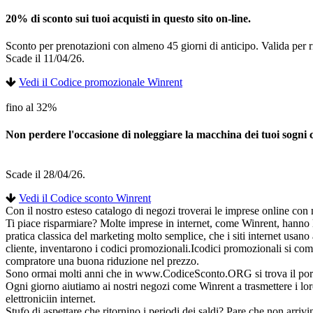
20% di sconto sui tuoi acquisti in questo sito on-line.
Sconto per prenotazioni con almeno 45 giorni di anticipo. Valida per rit
Scade il 11/04/26.
Vedi il Codice promozionale Winrent
fino al 32%
Non perdere l'occasione di noleggiare la macchina dei tuoi sogni c
Scade il 28/04/26.
Vedi il Codice sconto Winrent
Con il nostro esteso catalogo di negozi troverai le imprese online con 
Ti piace risparmiare? Molte imprese in internet, come Winrent, hanno 
pratica classica del marketing molto semplice, che i siti internet usano
cliente, inventarono i codici promozionali.Icodici promozionali si co
compratore una buona riduzione nel prezzo.
Sono ormai molti anni che in www.CodiceSconto.ORG si trova il portale pe
Ogni giorno aiutiamo ai nostri negozi come Winrent a trasmettere i loro
elettroniciin internet.
Stufo di aspettare che ritornino i periodi dei saldi? Pare che non arrivi