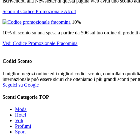
Iscrivendoti alla Newsletter di questa pagina web avrai uno sconto adi
Scopri il Codice Promozionale Alcott
10%
10% di sconto su una spesa a partire da 59€ sul tuo ordine di prodotti 
Vedi Codice Promozionale Fracomina
Codici Sconto
I migliori negozi online ed i migliori codici sconto, controllato quoti
internazionale può essere sicuri che otteniamo i più grandi sconti per tu
Seguici su Google+
Sconti Categorie TOP
Moda
Hotel
Voli
Profumi
Sport