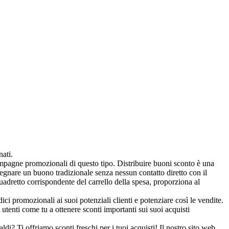
nati.
ampagne promozionali di questo tipo. Distribuire buoni sconto è una
nsegnare un buono tradizionale senza nessun contatto diretto con il
dretto corrispondente del carrello della spesa, proporziona al
ci promozionali ai suoi potenziali clienti e potenziare così le vendite.
utenti come tu a ottenere sconti importanti sui suoi acquisti
ldi? Ti offriamo sconti freschi per i tuoi acquisti! Il nostro sito web