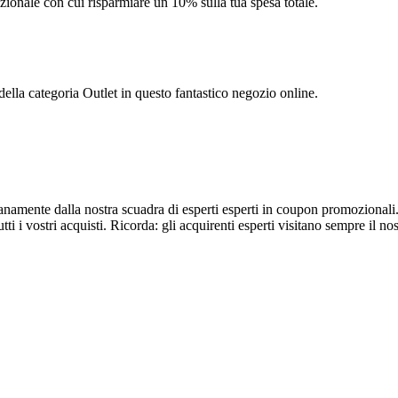
zionale con cui risparmiare un 10% sulla tua spesa totale.
della categoria Outlet in questo fantastico negozio online.
dianamente dalla nostra scuadra di esperti esperti in coupon promozionali
tti i vostri acquisti. Ricorda: gli acquirenti esperti visitano sempre il no