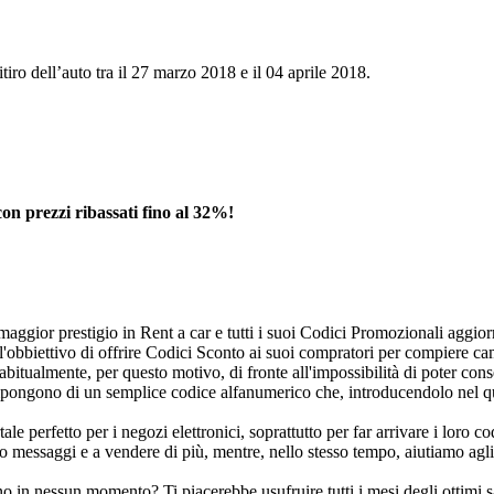
iro dell’auto tra il 27 marzo 2018 e il 04 aprile 2018.
on prezzi ribassati fino al 32%!
maggior prestigio in Rent a car e tutti i suoi Codici Promozionali aggior
l'obbiettivo di offrire Codici Sconto ai suoi compratori per compiere c
 abitualmente, per questo motivo, di fronte all'impossibilità di poter co
mpongono di un semplice codice alfanumerico che, introducendolo nel qua
rfetto per i negozi elettronici, soprattutto per far arrivare i loro codi
 messaggi e a vendere di più, mentre, nello stesso tempo, aiutiamo agli 
no in nessun momento? Ti piacerebbe usufruire tutti i mesi degli ottimi sa