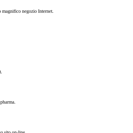
agnifico negozio Internet.
t.
 pharma.
o sito on-line.