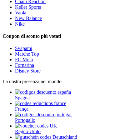
Chain Reaction
Keller Sports
Vaola
New Balance
Nike
Coupon di sconto più votati
Svapami
Marche Top
FC Moto
Fornarina
Disney Store
La nostra presenza nel mondo
Spagna
França
Portogallo
Regno Unito