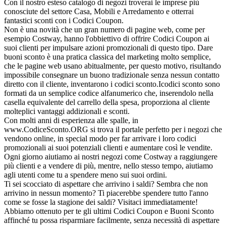
Con il nostro esteso catalogo di negozi troverai le imprese più
conosciute del settore Casa, Mobili e Arredamento e otterrai
fantastici sconti con i Codici Coupon.
Non è una novità che un gran numero di pagine web, come per
esempio Costway, hanno l'obbiettivo di offrire Codici Coupon ai
suoi clienti per impulsare azioni promozionali di questo tipo. Dare
buoni sconto è una pratica classica del marketing molto semplice,
che le pagine web usano abitualmente, per questo motivo, risultando
impossibile consegnare un buono tradizionale senza nessun contatto
diretto con il cliente, inventarono i codici sconto.Icodici sconto sono
formati da un semplice codice alfanumerico che, inserendolo nella
casella equivalente del carrello della spesa, proporziona al cliente
molteplici vantaggi addizionali e sconti.
Con molti anni di esperienza alle spalle, in
www.CodiceSconto.ORG si trova il portale perfetto per i negozi che
vendono online, in special modo per far arrivare i loro codici
promozionali ai suoi potenziali clienti e aumentare così le vendite.
Ogni giorno aiutiamo ai nostri negozi come Costway a raggiungere
più clienti e a vendere di più, mentre, nello stesso tempo, aiutiamo
agli utenti come tu a spendere meno sui suoi ordini.
Ti sei scocciato di aspettare che arrivino i saldi? Sembra che non
arrivino in nessun momento? Ti piacerebbe spendere tutto l'anno
come se fosse la stagione dei saldi? Visitaci immediatamente!
Abbiamo ottenuto per te gli ultimi Codici Coupon e Buoni Sconto
affinché tu possa risparmiare facilmente, senza necessità di aspettare