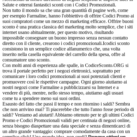
Salute e otterrai fantastici sconti con i Codici Promozionali.
Non tutto il mondo sa che una gran quantità di pagine web, come
per esempio Farmaline, hanno l'obbiettivo di offrire Codici Promo ai
suoi compratori come un mezzo di marketing efficace. Offrire buoni
sconto è una pratica classica del marketing molto semplice, che i siti
internet usano abitualmente, per questo motivo, risultando
impossibile consegnare un buono impresso senza nessun contatto
diretto con il cliente, crearono i codici promozionali.Icodici sconto
consistono in un semplice codice alfanumerico che, una volta
inserito nella casella equivalente del carrello della spesa, offre al
consumatore uno sconto.
Con molti anni di esperienza alle spalle, in CodiceSconto.ORG si
trova il portale perfetto per i negozi elettronici, soprattutto per
comunicare i loro codici promozionali ai suoi potenziali clienti e
promuovere così le rispettive campagne. Ogni giorno aiutiamo ai
nostri negozi come Farmaline a pubblicizzarsi su Internet e a
vendere di più, mentre, nello stesso tempo, aiutiamo agli usuari
come tu a spendere meno sui suoi ordini.
Esausto del fatto che passi il tempo e non ritornino i saldi? Sembra
che non arrivino mai? Ti piacerebbe che tutto l'anno fosse periodo di
saldi? Veniamo ad aiutarti! Abbiamo ottenuto per te gli ultimi Codici
Promo e Codici Promozionali validi per centinaia di negozi online,
senza bisogno diaspettare una data speciale e senza dimenticarci di
un altro grande vantaggio: comprare comodamente da casa con un
semplice click! Una grande idea, non credi?
Dunque ottieni un