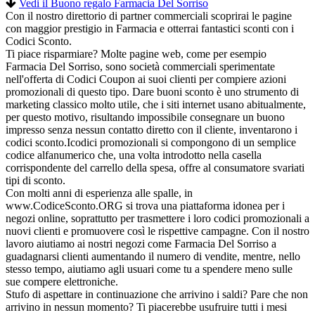
Vedi il Buono regalo Farmacia Del Sorriso
Con il nostro direttorio di partner commerciali scoprirai le pagine
con maggior prestigio in Farmacia e otterrai fantastici sconti con i
Codici Sconto.
Ti piace risparmiare? Molte pagine web, come per esempio
Farmacia Del Sorriso, sono società commerciali sperimentate
nell'offerta di Codici Coupon ai suoi clienti per compiere azioni
promozionali di questo tipo. Dare buoni sconto è uno strumento di
marketing classico molto utile, che i siti internet usano abitualmente,
per questo motivo, risultando impossibile consegnare un buono
impresso senza nessun contatto diretto con il cliente, inventarono i
codici sconto.Icodici promozionali si compongono di un semplice
codice alfanumerico che, una volta introdotto nella casella
corrispondente del carrello della spesa, offre al consumatore svariati
tipi di sconto.
Con molti anni di esperienza alle spalle, in
www.CodiceSconto.ORG si trova una piattaforma idonea per i
negozi online, soprattutto per trasmettere i loro codici promozionali a
nuovi clienti e promuovere così le rispettive campagne. Con il nostro
lavoro aiutiamo ai nostri negozi come Farmacia Del Sorriso a
guadagnarsi clienti aumentando il numero di vendite, mentre, nello
stesso tempo, aiutiamo agli usuari come tu a spendere meno sulle
sue compere elettroniche.
Stufo di aspettare in continuazione che arrivino i saldi? Pare che non
arrivino in nessun momento? Ti piacerebbe usufruire tutti i mesi