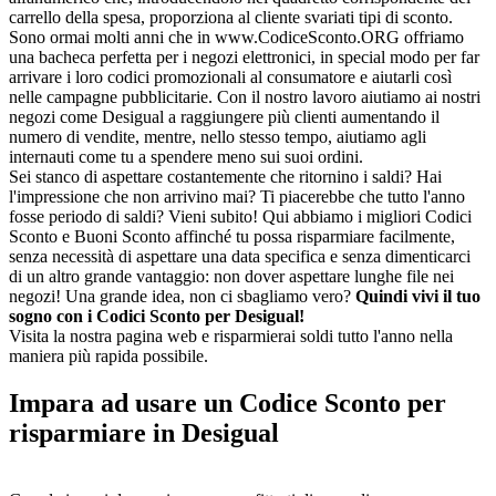
carrello della spesa, proporziona al cliente svariati tipi di sconto.
Sono ormai molti anni che in www.CodiceSconto.ORG offriamo
una bacheca perfetta per i negozi elettronici, in special modo per far
arrivare i loro codici promozionali al consumatore e aiutarli così
nelle campagne pubblicitarie. Con il nostro lavoro aiutiamo ai nostri
negozi come Desigual a raggiungere più clienti aumentando il
numero di vendite, mentre, nello stesso tempo, aiutiamo agli
internauti come tu a spendere meno sui suoi ordini.
Sei stanco di aspettare costantemente che ritornino i saldi? Hai
l'impressione che non arrivino mai? Ti piacerebbe che tutto l'anno
fosse periodo di saldi? Vieni subito! Qui abbiamo i migliori Codici
Sconto e Buoni Sconto affinché tu possa risparmiare facilmente,
senza necessità di aspettare una data specifica e senza dimenticarci
di un altro grande vantaggio: non dover aspettare lunghe file nei
negozi! Una grande idea, non ci sbagliamo vero?
Quindi vivi il tuo
sogno con i Codici Sconto per Desigual!
Visita la nostra pagina web e risparmierai soldi tutto l'anno nella
maniera più rapida possibile.
Impara ad usare un Codice Sconto per
risparmiare in Desigual