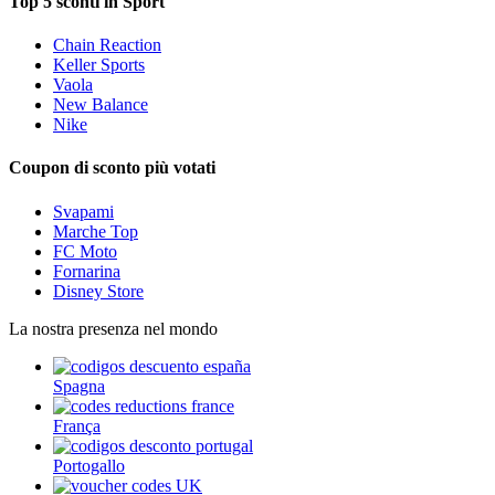
Top 5 sconti in Sport
Chain Reaction
Keller Sports
Vaola
New Balance
Nike
Coupon di sconto più votati
Svapami
Marche Top
FC Moto
Fornarina
Disney Store
La nostra presenza nel mondo
Spagna
França
Portogallo