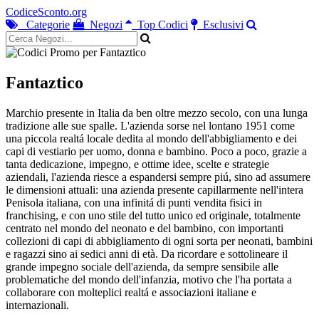
CodiceSconto.org
Categorie
Negozi
Top Codici
Esclusivi
Fantaztico
Marchio presente in Italia da ben oltre mezzo secolo, con una lunga
tradizione alle sue spalle. L'azienda sorse nel lontano 1951 come
una piccola realtá locale dedita al mondo dell'abbigliamento e dei
capi di vestiario per uomo, donna e bambino. Poco a poco, grazie a
tanta dedicazione, impegno, e ottime idee, scelte e strategie
aziendali, l'azienda riesce a espandersi sempre piú, sino ad assumere
le dimensioni attuali: una azienda presente capillarmente nell'intera
Penisola italiana, con una infinitá di punti vendita fisici in
franchising, e con uno stile del tutto unico ed originale, totalmente
centrato nel mondo del neonato e del bambino, con importanti
collezioni di capi di abbigliamento di ogni sorta per neonati, bambini
e ragazzi sino ai sedici anni di età. Da ricordare e sottolineare il
grande impegno sociale dell'azienda, da sempre sensibile alle
problematiche del mondo dell'infanzia, motivo che l'ha portata a
collaborare con molteplici realtá e associazioni italiane e
internazionali.