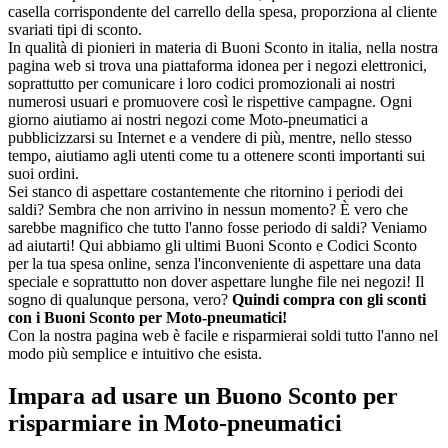
casella corrispondente del carrello della spesa, proporziona al cliente
svariati tipi di sconto.
In qualità di pionieri in materia di Buoni Sconto in italia, nella nostra
pagina web si trova una piattaforma idonea per i negozi elettronici,
soprattutto per comunicare i loro codici promozionali ai nostri
numerosi usuari e promuovere così le rispettive campagne. Ogni
giorno aiutiamo ai nostri negozi come Moto-pneumatici a
pubblicizzarsi su Internet e a vendere di più, mentre, nello stesso
tempo, aiutiamo agli utenti come tu a ottenere sconti importanti sui
suoi ordini.
Sei stanco di aspettare costantemente che ritornino i periodi dei
saldi? Sembra che non arrivino in nessun momento? È vero che
sarebbe magnifico che tutto l'anno fosse periodo di saldi? Veniamo
ad aiutarti! Qui abbiamo gli ultimi Buoni Sconto e Codici Sconto
per la tua spesa online, senza l'inconveniente di aspettare una data
speciale e soprattutto non dover aspettare lunghe file nei negozi! Il
sogno di qualunque persona, vero?
Quindi compra con gli sconti
con i Buoni Sconto per Moto-pneumatici!
Con la nostra pagina web è facile e risparmierai soldi tutto l'anno nel
modo più semplice e intuitivo che esista.
Impara ad usare un Buono Sconto per
risparmiare in Moto-pneumatici