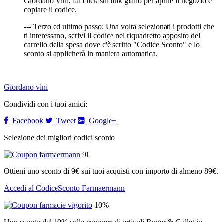
Giordano Vini, fai click sul link giallo per aprire il negozio e
copiare il codice.
--- Terzo ed ultimo passo: Una volta selezionati i prodotti che
ti interessano, scrivi il codice nel riquadretto apposito del
carrello della spesa dove c'è scritto "Codice Sconto" e lo
sconto si applicherà in maniera automatica.
Giordano vini
Condividi con i tuoi amici:
Facebook
Tweet
Google+
Selezione dei migliori codici sconto
9€
Ottieni uno sconto di 9€ sui tuoi acquisti con importo di almeno 89€.
Accedi al CodiceSconto Farmaermann
10%
Uno sconto del 10% sulla compera di articoli Roger & Gallet in