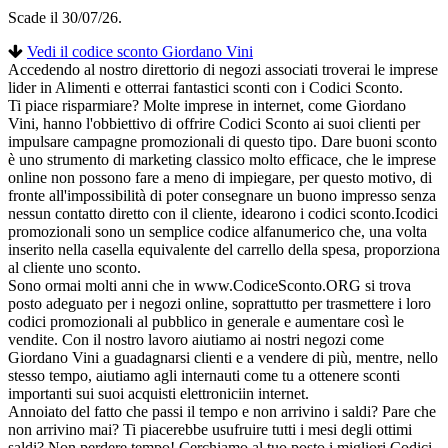
Scade il 30/07/26.
Vedi il codice sconto Giordano Vini
Accedendo al nostro direttorio di negozi associati troverai le imprese
lider in Alimenti e otterrai fantastici sconti con i Codici Sconto.
Ti piace risparmiare? Molte imprese in internet, come Giordano
Vini, hanno l'obbiettivo di offrire Codici Sconto ai suoi clienti per
impulsare campagne promozionali di questo tipo. Dare buoni sconto
è uno strumento di marketing classico molto efficace, che le imprese
online non possono fare a meno di impiegare, per questo motivo, di
fronte all'impossibilità di poter consegnare un buono impresso senza
nessun contatto diretto con il cliente, idearono i codici sconto.Icodici
promozionali sono un semplice codice alfanumerico che, una volta
inserito nella casella equivalente del carrello della spesa, proporziona
al cliente uno sconto.
Sono ormai molti anni che in www.CodiceSconto.ORG si trova
posto adeguato per i negozi online, soprattutto per trasmettere i loro
codici promozionali al pubblico in generale e aumentare così le
vendite. Con il nostro lavoro aiutiamo ai nostri negozi come
Giordano Vini a guadagnarsi clienti e a vendere di più, mentre, nello
stesso tempo, aiutiamo agli internauti come tu a ottenere sconti
importanti sui suoi acquisti elettroniciin internet.
Annoiato del fatto che passi il tempo e non arrivino i saldi? Pare che
non arrivino mai? Ti piacerebbe usufruire tutti i mesi degli ottimi
saldi? Non perdere tempo! Cerchiamo al tuo posto i migliori Codici