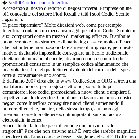
Vedi il Codice sconto Interflora
Accedendo al nostro direttorio di negozi troverai le imprese online
più conosciute del settore Fiori Regali e tutti i suoi Codici Sconto
aggiornati.
Ti piace risparmiare? Molte direzioni web, come per esempio
Interflora, contano con meccanismi agili per offrire Codici Sconto ai
suoi compratori come un mezzo di marketing efficace. Distribuire
buoni sconto è uno strumento di marketing classico molto efficace,
che i siti internet non possono fare a meno di impiegare, per questo
motivo, risultando impossibile consegnare un buono tradizionale
direttamente in mano al cliente, idearono i codici sconto.Icodici
promozionali consistono in un semplice codice alfanumerico che,
una volta inserito nel quadretto equivalente del carrello della spesa,
offre al consumatore uno sconto.
È dall'anno 2007 circa che in www.CodiceSconto.ORG si trova una
piattaforma idonea per i negozi elettronici, soprattutto per
comunicare i loro codici promozionali a nuovi clienti e ampliare il
rispettivo canale di vendite. Con il nostro lavoro aiutiamo ai nostri
negozi come Interflora conseguire nuovi clienti aumentando il
numero di vendite, mentre, nello stesso tempo, aiutiamo agli
internauti come tu a ottenere sconti importanti sui suoi acquisti
elettroniciin internet.
Scocciato del fatto che passi il tempo e non arrivino i saldi
stagionali? Pare che non arrivino mai? È vero che sarebbe magnifico
spendere tutto l'anno come se fosse la stagione dei saldi? Ti offriamo