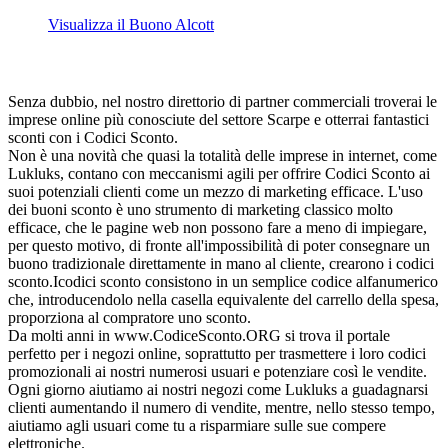
Visualizza il Buono Alcott
Senza dubbio, nel nostro direttorio di partner commerciali troverai le
imprese online più conosciute del settore Scarpe e otterrai fantastici
sconti con i Codici Sconto.
Non è una novità che quasi la totalità delle imprese in internet, come
Lukluks, contano con meccanismi agili per offrire Codici Sconto ai
suoi potenziali clienti come un mezzo di marketing efficace. L'uso
dei buoni sconto è uno strumento di marketing classico molto
efficace, che le pagine web non possono fare a meno di impiegare,
per questo motivo, di fronte all'impossibilità di poter consegnare un
buono tradizionale direttamente in mano al cliente, crearono i codici
sconto.Icodici sconto consistono in un semplice codice alfanumerico
che, introducendolo nella casella equivalente del carrello della spesa,
proporziona al compratore uno sconto.
Da molti anni in www.CodiceSconto.ORG si trova il portale
perfetto per i negozi online, soprattutto per trasmettere i loro codici
promozionali ai nostri numerosi usuari e potenziare così le vendite.
Ogni giorno aiutiamo ai nostri negozi come Lukluks a guadagnarsi
clienti aumentando il numero di vendite, mentre, nello stesso tempo,
aiutiamo agli usuari come tu a risparmiare sulle sue compere
elettroniche.