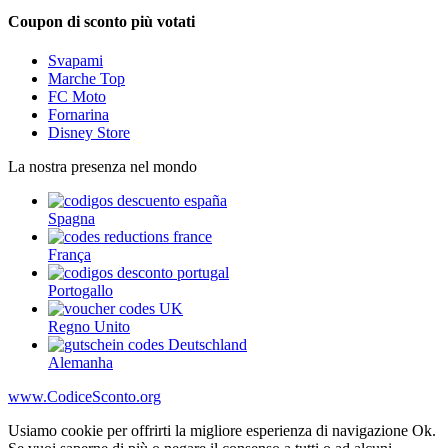
Coupon di sconto più votati
Svapami
Marche Top
FC Moto
Fornarina
Disney Store
La nostra presenza nel mondo
Spagna
França
Portogallo
Regno Unito
Alemanha
www.CodiceSconto.org
Usiamo cookie per offrirti la migliore esperienza di navigazione Ok.