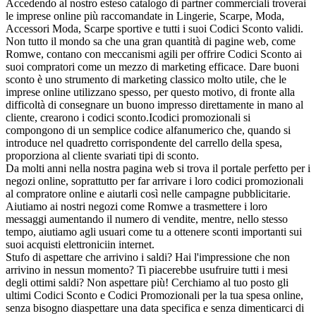
Accedendo al nostro esteso catalogo di partner commerciali troverai
le imprese online più raccomandate in Lingerie, Scarpe, Moda,
Accessori Moda, Scarpe sportive e tutti i suoi Codici Sconto validi.
Non tutto il mondo sa che una gran quantità di pagine web, come
Romwe, contano con meccanismi agili per offrire Codici Sconto ai
suoi compratori come un mezzo di marketing efficace. Dare buoni
sconto è uno strumento di marketing classico molto utile, che le
imprese online utilizzano spesso, per questo motivo, di fronte alla
difficoltà di consegnare un buono impresso direttamente in mano al
cliente, crearono i codici sconto.Icodici promozionali si
compongono di un semplice codice alfanumerico che, quando si
introduce nel quadretto corrispondente del carrello della spesa,
proporziona al cliente svariati tipi di sconto.
Da molti anni nella nostra pagina web si trova il portale perfetto per i
negozi online, soprattutto per far arrivare i loro codici promozionali
al compratore online e aiutarli così nelle campagne pubblicitarie.
Aiutiamo ai nostri negozi come Romwe a trasmettere i loro
messaggi aumentando il numero di vendite, mentre, nello stesso
tempo, aiutiamo agli usuari come tu a ottenere sconti importanti sui
suoi acquisti elettroniciin internet.
Stufo di aspettare che arrivino i saldi? Hai l'impressione che non
arrivino in nessun momento? Ti piacerebbe usufruire tutti i mesi
degli ottimi saldi? Non aspettare più! Cerchiamo al tuo posto gli
ultimi Codici Sconto e Codici Promozionali per la tua spesa online,
senza bisogno diaspettare una data specifica e senza dimenticarci di