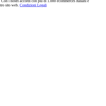
. Con i nostri accordi con più di 1.000 ecommerces Italiani e
stro sito web.
Condizioni Legali