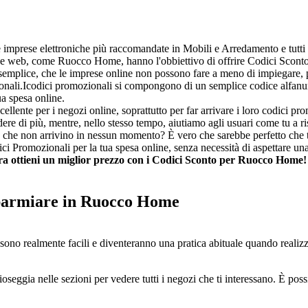
e imprese elettroniche più raccomandate in Mobili e Arredamento e tutti 
gine web, come Ruocco Home, hanno l'obbiettivo di offrire Codici Sconto
semplice, che le imprese online non possono fare a meno di impiegare, p
zionali.Icodici promozionali si compongono di un semplice codice alfanu
a spesa online.
llente per i negozi online, soprattutto per far arrivare i loro codici pro
 di più, mentre, nello stesso tempo, aiutiamo agli usuari come tu a rispa
ne che non arrivino in nessun momento? È vero che sarebbe perfetto che t
 Promozionali per la tua spesa online, senza necessità di aspettare una
ra ottieni un miglior prezzo con i Codici Sconto per Ruocco Home!
sparmiare in Ruocco Home
 sono realmente facili e diventeranno una pratica abituale quando realizz
rioseggia nelle sezioni per vedere tutti i negozi che ti interessano. È p