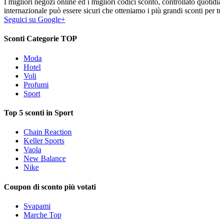
I migliori negozi online ed i migliori codici sconto, controllato quoti
internazionale può essere sicuri che otteniamo i più grandi sconti per tu
Seguici su Google+
Sconti Categorie TOP
Moda
Hotel
Voli
Profumi
Sport
Top 5 sconti in Sport
Chain Reaction
Keller Sports
Vaola
New Balance
Nike
Coupon di sconto più votati
Svapami
Marche Top