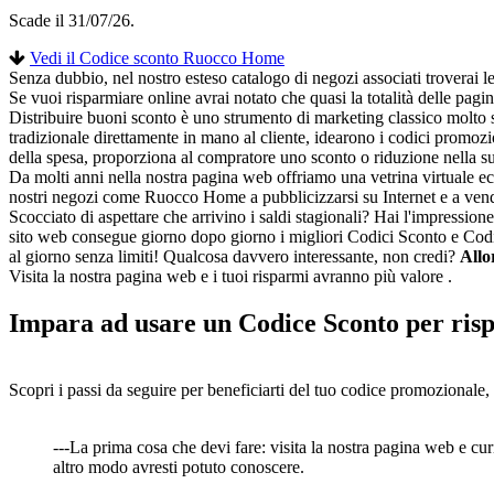
Scade il 31/07/26.
Vedi il Codice sconto Ruocco Home
Senza dubbio, nel nostro esteso catalogo di negozi associati troverai l
Se vuoi risparmiare online avrai notato che quasi la totalità delle pa
Distribuire buoni sconto è uno strumento di marketing classico molto 
tradizionale direttamente in mano al cliente, idearono i codici promo
della spesa, proporziona al compratore uno sconto o riduzione nella su
Da molti anni nella nostra pagina web offriamo una vetrina virtuale ecce
nostri negozi come Ruocco Home a pubblicizzarsi su Internet e a vendere
Scocciato di aspettare che arrivino i saldi stagionali? Hai l'impressio
sito web consegue giorno dopo giorno i migliori Codici Sconto e Codici
al giorno senza limiti! Qualcosa davvero interessante, non credi?
Allo
Visita la nostra pagina web e i tuoi risparmi avranno più valore .
Impara ad usare un Codice Sconto per ri
Scopri i passi da seguire per beneficiarti del tuo codice promozionale,
---La prima cosa che devi fare: visita la nostra pagina web e cu
altro modo avresti potuto conoscere.