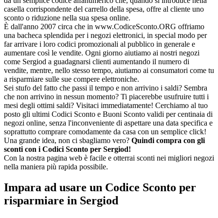
da un semplice codice alfanumerico che, quando si introduce nella
casella corrispondente del carrello della spesa, offre al cliente uno
sconto o riduzione nella sua spesa online.
È dall'anno 2007 circa che in www.CodiceSconto.ORG offriamo
una bacheca splendida per i negozi elettronici, in special modo per
far arrivare i loro codici promozionali al pubblico in generale e
aumentare così le vendite. Ogni giorno aiutiamo ai nostri negozi
come Sergiod a guadagnarsi clienti aumentando il numero di
vendite, mentre, nello stesso tempo, aiutiamo ai consumatori come tu
a risparmiare sulle sue compere elettroniche.
Sei stufo del fatto che passi il tempo e non arrivino i saldi? Sembra
che non arrivino in nessun momento? Ti piacerebbe usufruire tutti i
mesi degli ottimi saldi? Visitaci immediatamente! Cerchiamo al tuo
posto gli ultimi Codici Sconto e Buoni Sconto validi per centinaia di
negozi online, senza l'inconveniente di aspettare una data specifica e
soprattutto comprare comodamente da casa con un semplice click!
Una grande idea, non ci sbagliamo vero?
Quindi compra con gli
sconti con i Codici Sconto per Sergiod!
Con la nostra pagina web è facile e otterrai sconti nei migliori negozi
nella maniera più rapida possibile.
Impara ad usare un Codice Sconto per
risparmiare in Sergiod