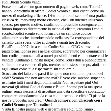
suoi Buoni Sconto validi.
Forse non sai che un gran numero di pagine web, come Tours4fun,
hanno l'obbiettivo di offrire Codici Sconto ai suoi clienti come un
mezzo di marketing efficace. Distribuire buoni sconto è una pratica
classica del marketing molto efficace, che i siti internet utilizzano
spesso, per questo motivo, risultando impossibile consegnare un
buono impresso direttamente in mano al cliente, crearono i codici
sconto.Icodici sconto sono formati da un semplice codice
alfanumerico che, introducendolo nella casella corrispondente del
carrello della spesa, offre al cliente svariati tipi di sconto.
È dall'anno 2007 circa che in CodiceSconto.ORG si trova una
piattaforma idonea per i negozi online, soprattutto per comunicare i
loro codici promozionali a nuovi possibili clienti e aumentare così le
vendite. Aiutiamo ai nostri negozi come Tours4fun a pubblicizzarsi
su Internet e a vendere di più, mentre, nello stesso tempo, aiutiamo
agli usuari come tu a risparmiare sui suoi ordini.
Scocciato del fatto che passi il tempo e non ritornino i periodi dei
saldi? Sembra che non arrivino mai? È vero che sarebbe stupendo
usufruire tutti i mesi degli ottimi saldi? Non aspettare più! Qui
troverai gli ultimi Codici Sconto e Buoni Sconto per la tua spesa
online, senza necessità di aspettare una data specifica e soprattutto
comprare comodamente da casa con un semplice click! Ti piace la
nostra proposta, non credi?
Quindi compra con gli sconti con i
Codici Sconto per Tours4fun!
Visita la nostra pagina web e risparmierai soldi tutto l'anno .