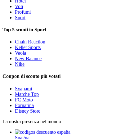
Hotel
Voli
Profumi
Sport
Top 5 sconti in Sport
Chain Reaction
Keller Sports
Vaola
New Balance
Nike
Coupon di sconto più votati
Svapami
Marche Top
FC Moto
Fornarina
Disney Store
La nostra presenza nel mondo
Spagna