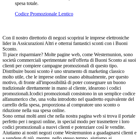
spesa totale.
Codice Promozionale Lentico
Con il nostro direttorio di negozi scoprirai le imprese elettroniche
lider in Assicurazioni Altri e otterrai fantastici sconti con i Buoni
Sconto.
Ti piace risparmiare? Molte pagine web, come Westernunion, sono
società commerciali sperimentate nell'offerta di Buoni Sconto ai suoi
clienti per compiere campagne promozionali di questo tipo.
Distribuire buoni sconto è uno strumento di marketing classico
molto utile, che le imprese online usano abitualmente, per questo
motivo, di fronte all'impossibilità di poter consegnare un buono
tradizionale direttamente in mano al cliente, idearono i codici
promozionali.Icodici promozionali consistono in un semplice codice
alfanumerico che, una volta introdotto nel quadretto equivalente del
carrello della spesa, proporziona al compratore uno sconto o
riduzione nella sua spesa online.
Sono ormai molti anni che nella nostra pagina web si trova il portale
perfetto per i negozi online, in special modo per trasmettere i loro
codici promozionali a nuovi clienti e potenziare così le vendite.
Aiutiamo ai nostri negozi come Westernunion a guadagnarsi clienti e
a vendere di più, mentre, nello stesso tempo, aiutiamo ai