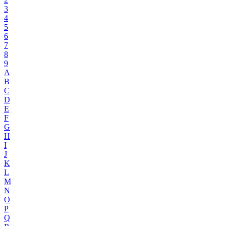
3
4
5
6
7
8
9
A
B
C
D
E
F
G
H
I
J
K
L
M
N
O
P
Q