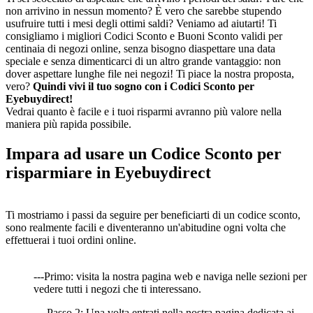
non arrivino in nessun momento? È vero che sarebbe stupendo
usufruire tutti i mesi degli ottimi saldi? Veniamo ad aiutarti! Ti
consigliamo i migliori Codici Sconto e Buoni Sconto validi per
centinaia di negozi online, senza bisogno diaspettare una data
speciale e senza dimenticarci di un altro grande vantaggio: non
dover aspettare lunghe file nei negozi! Ti piace la nostra proposta,
vero?
Quindi vivi il tuo sogno con i Codici Sconto per
Eyebuydirect!
Vedrai quanto è facile e i tuoi risparmi avranno più valore nella
maniera più rapida possibile.
Impara ad usare un Codice Sconto per
risparmiare in Eyebuydirect
Ti mostriamo i passi da seguire per beneficiarti di un codice sconto,
sono realmente facili e diventeranno un'abitudine ogni volta che
effettuerai i tuoi ordini online.
---Primo: visita la nostra pagina web e naviga nelle sezioni per
vedere tutti i negozi che ti interessano.
--- Passo 2: Una volta entrati nella nostra pagina dedicata ai