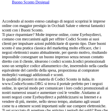
Buono Sconto Desigual
Accedendo al nostro esteso catalogo di negozi scoprirai le imprese
online con maggior prestigio in Occhiali Salute e otterrai fantastici
sconti con i Buoni Sconto.
Ti piace risparmiare? Molte imprese online, come Eyebuydirect,
contano con meccanismi agili per offrire Codici Sconto ai suoi
clienti per impulsare azioni pubblicitarie di questo tipo. Dare buoni
sconto è una pratica classica del marketing molto efficace, che i
negozi elettronici usano abitualmente, per questo motivo, risultando
impossibile consegnare un buono impresso senza nessun contatto
diretto con il cliente, idearono i codici sconto.Icodici promozionali
sono un semplice codice alfanumerico che, inserendolo nella casella
equivalente del carrello della spesa, proporziona al compratore
molteplici vantaggi addizionali e sconti.
In qualità di pionieri in materia di Codici Sconto in italia, in
www.CodiceSconto.ORG si trova il portale perfetto per i negozi
online, in special modo per comunicare i loro codici promozionali ai
nostri numerosi usuari e aumentare così le vendite. Aiutiamo ai
nostri negozi come Eyebuydirect a pubblicizzarsi su Internet e a
vendere di più, mentre, nello stesso tempo, aiutiamo agli usuari
come tu a ottenere sconti importanti sulle sue compere elettroniche.
Ti sei scocciato di aspettare che arrivino i periodi dei saldi? Pare che