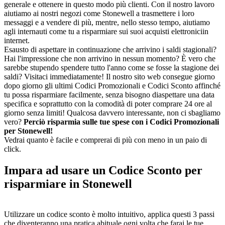
generale e ottenere in questo modo più clienti. Con il nostro lavoro
aiutiamo ai nostri negozi come Stonewell a trasmettere i loro
messaggi e a vendere di più, mentre, nello stesso tempo, aiutiamo
agli internauti come tu a risparmiare sui suoi acquisti elettroniciin
internet.
Esausto di aspettare in continuazione che arrivino i saldi stagionali?
Hai l'impressione che non arrivino in nessun momento? È vero che
sarebbe stupendo spendere tutto l'anno come se fosse la stagione dei
saldi? Visitaci immediatamente! Il nostro sito web consegue giorno
dopo giorno gli ultimi Codici Promozionali e Codici Sconto affinché
tu possa risparmiare facilmente, senza bisogno diaspettare una data
specifica e soprattutto con la comodità di poter comprare 24 ore al
giorno senza limiti! Qualcosa davvero interessante, non ci sbagliamo
vero?
Perciò risparmia sulle tue spese con i Codici Promozionali
per Stonewell!
Vedrai quanto è facile e comprerai di più con meno in un paio di
click.
Impara ad usare un Codice Sconto per
risparmiare in Stonewell
Utilizzare un codice sconto è molto intuitivo, applica questi 3 passi
che diventeranno una pratica abituale ogni volta che farai le tue